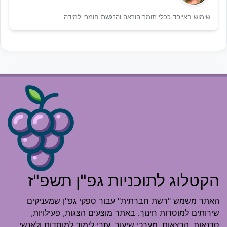
שימוש באייפד ככלי תומך הוראה והנגשת חומרי למידה
הקטלוג לתוכניות גפ"ן תשפ"ז
האתר משמש "רשת חברתית" עבור ספקי גפ"ן שמעניקים
שירותים למוסדות חינוך. באתר מוצעים הצגות, פעילויות,
סדנאות, הרצאות, מערכי שיעור, עזרי לימוד למוסדות ולאנשי