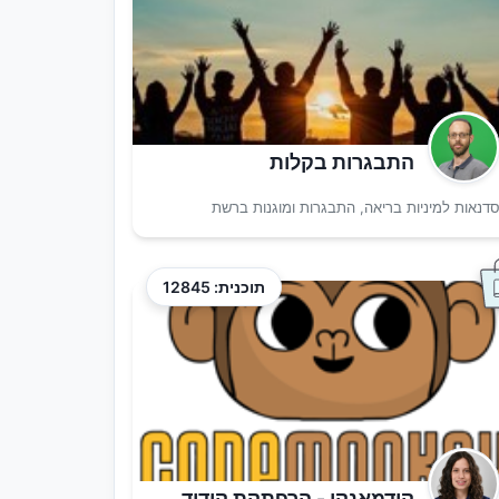
התבגרות בקלות
דנאות למיניות בריאה, התבגרות ומוגנות ברשת
תוכנית: 12845
קודמאנקי - הרפתקת קידוד