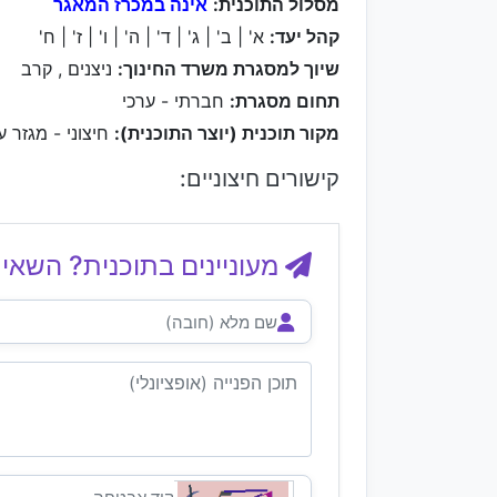
מסלול התוכנית:
אינה במכרז המאגר
קהל יעד:
א' | ב' | ג' | ד' | ה' | ו' | ז' | ח'
שיוך למסגרת משרד החינוך:
ניצנים , קרב
תחום מסגרת:
חברתי - ערכי
מקור תוכנית (יוצר התוכנית):
חיצוני - מגזר ע
קישורים חיצוניים:
מעוניינים בתוכנית? השאיר