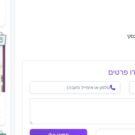
ת
ה
סקי
ו פרטים
א
ו