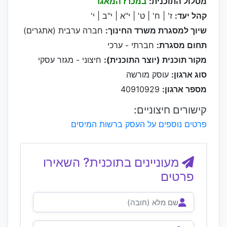
מסלול התוכנית:
במכרז המאגר
קהל יעד:
ז' | ח' | ט' | י"א | י"ב | י'
שיוך למסגרת משרד החינוך:
חברה ערבית (אתגרים)
תחום מסגרת:
חברתי - ערכי
מקור תוכנית (יוצר התוכנית):
חיצוני - מגזר עסקי
סוג ארגון:
עוסק מורשה
מספר ארגון:
40910929
קישורים חיצוניים:
פרטים נוספים על העסק ברשות המיסים
מעוניינים בתוכנית? השאירו
פרטים