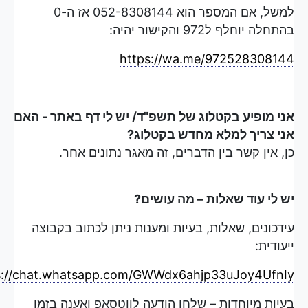
למשל, אם המספר הוא 052-8308144 אז ה-0
בהתחלה יוחלף ל972 והקישור יהיה:
https://wa.me/972528308144
אני מופיע בקטלוג של תשפ"ד/ יש לי דף באתר - האם
אני צריך למלא מחדש בקטלוג?
כן, אין קשר בין הדברים, זה מאגר נתונים אחר.
יש לי עוד שאלות – מה עושים?
עידכונים, שאלות, בעיות ומענות ניתן לכתוב בקבוצה
ייעודית:
s://chat.whatsapp.com/GWWdx6ahjp33uJoy4UfnIy
בעיות מיוחדות – שלחו הודעה לווטסאפ ואענה בזמן