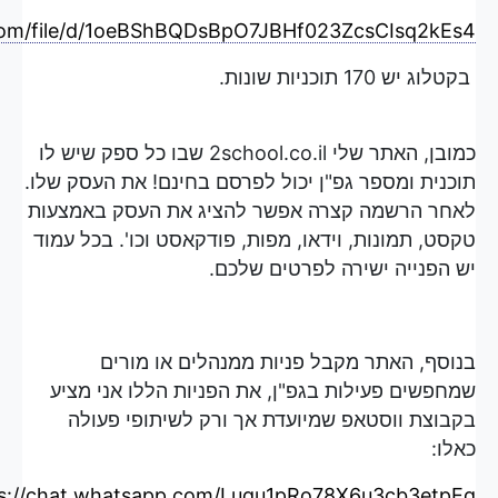
.com/file/d/1oeBShBQDsBpO7JBHf023ZcsCIsq2kEs4/
בקטלוג יש 170 תוכניות שונות.
כמובן, האתר שלי 2school.co.il שבו כל ספק שיש לו
תוכנית ומספר גפ"ן יכול לפרסם בחינם! את העסק שלו.
לאחר הרשמה קצרה אפשר להציג את העסק באמצעות
טקסט, תמונות, וידאו, מפות, פודקאסט וכו'. בכל עמוד
יש הפנייה ישירה לפרטים שלכם.
בנוסף, האתר מקבל פניות ממנהלים או מורים
שמחפשים פעילות בגפ"ן, את הפניות הללו אני מציע
בקבוצת ווסטאפ שמיועדת אך ורק לשיתופי פעולה
כאלו:
s://chat.whatsapp.com/Luqu1pRo78X6u3cb3etpEg