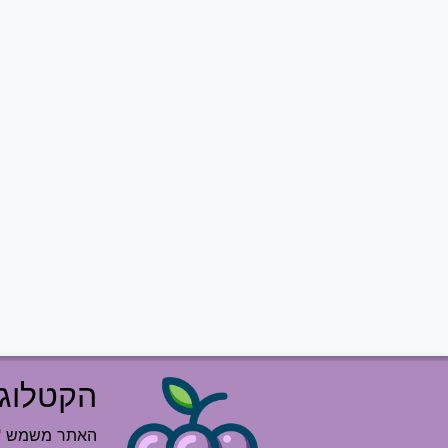
הקטלוג 
האתר משמש "רש