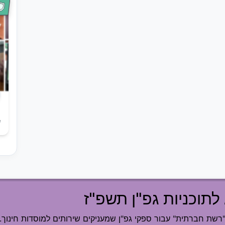
ש
לתוכניות גפ"ן תשפ"ז
ת חברתית" עבור ספקי גפ"ן שמעניקים שירותים למוסדות חינוך.