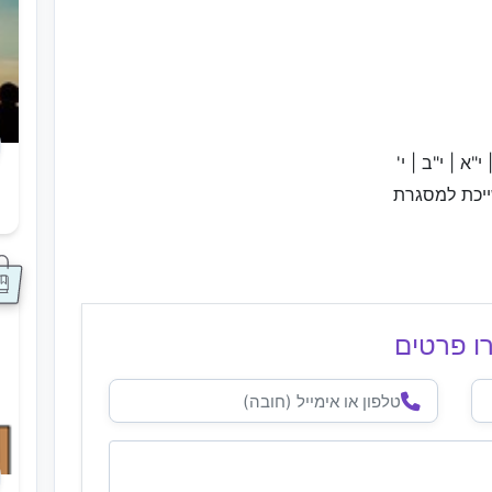
 י"א | י"ב | י'
ייכת למסגרת
ס
ו פרטים