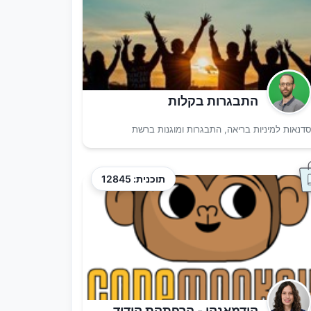
התבגרות בקלות
דנאות למיניות בריאה, התבגרות ומוגנות ברשת
תוכנית: 12845
קודמאנקי - הרפתקת קידוד