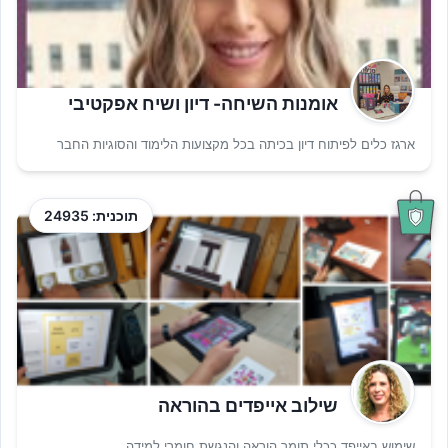
אומנות השיחה- דיון ושיח אפקטיבי
ארגז כלים לפיתוח דיון בכיתה בכל מקצועות הלימוד והסוגיות החבר
תוכנית: 24935
שילוב אייפדים בהוראה
שימוש באייפד ככלי תומך הוראה והנגשת חומרי למידה