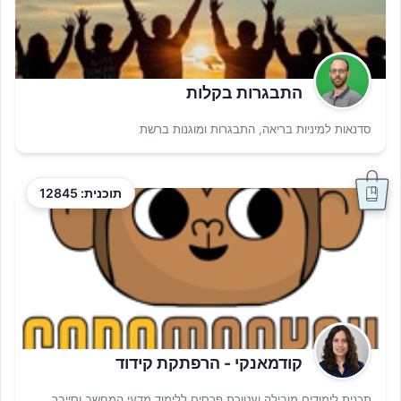
התבגרות בקלות
סדנאות למיניות בריאה, התבגרות ומוגנות ברשת
תוכנית: 12845
קודמאנקי - הרפתקת קידוד
תכנית לימודים מובילה ועטורת פרסים ללימוד מדעי המחשב וסייבר