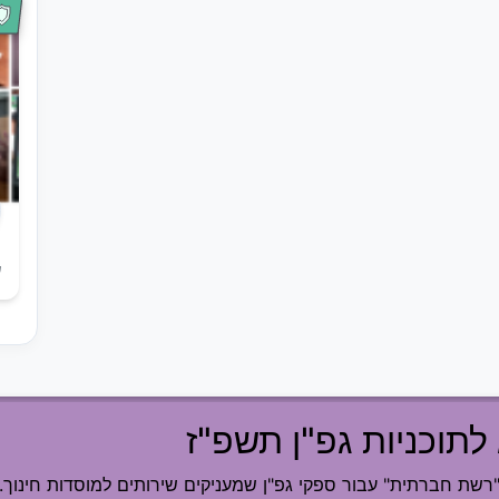
ש
לתוכניות גפ"ן תשפ"ז
ת חברתית" עבור ספקי גפ"ן שמעניקים שירותים למוסדות חינוך.