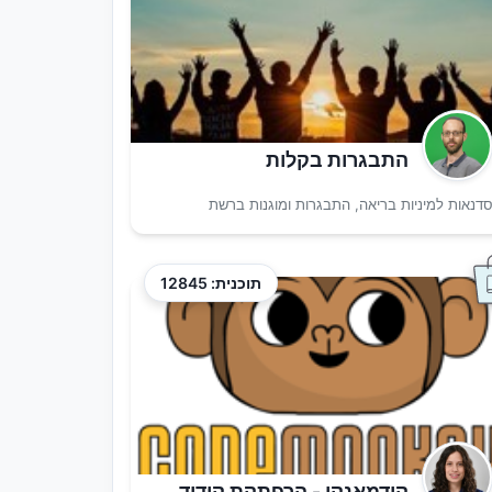
התבגרות בקלות
דנאות למיניות בריאה, התבגרות ומוגנות ברשת
תוכנית: 12845
קודמאנקי - הרפתקת קידוד