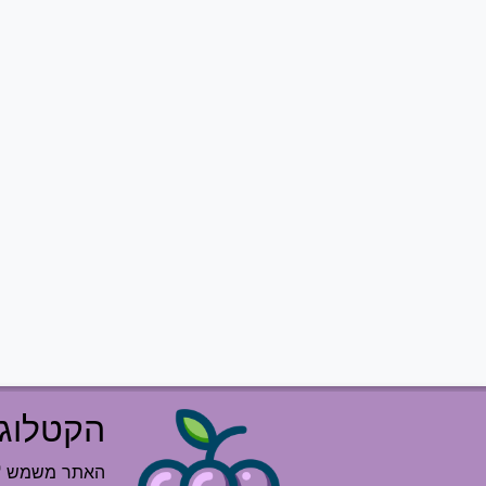
הקטלוג 
האתר משמש "רש