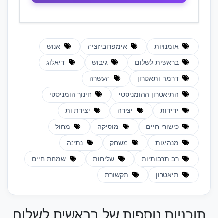
אומנויות
אימפרוביזציה
אנוש
בראשית לשלום
גיבוש
דיאלוג
דרמה ותאטרון
העשרה
התיאטרון ההומניסטי
חינוך הומניסטי
ידידות
יצירה
יצירתיות
כישורי חיים
מוסיקה
מחול
מנהיגות
משחק
נתינה
רב תרבותיות
שליחות
שמחת חיים
תיאטרון
תקשורת
תוכניות נוספות של בראשית לשלום