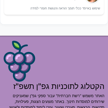
שימוש באייפד ככלי תומך הוראה והנגשת חומרי למידה
הקטלוג לתוכניות גפ"ן תשפ"ז
האתר משמש "רשת חברתית" עבור ספקי גפ"ן שמעניקים
שירותים למוסדות חינוך. באתר מוצעים הצגות, פעילויות,
סדנאות, הרצאות, מערכי שיעור, עזרי לימוד למוסדות ולאנשי