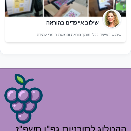
שילוב אייפדים בהוראה
שימוש באייפד ככלי תומך הוראה והנגשת חומרי למידה
הקטלוג לתוכניות גפ"ן תשפ"ז