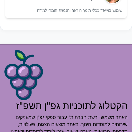
שימוש באייפד ככלי תומך הוראה והנגשת חומרי למידה
הקטלוג לתוכניות גפ"ן תשפ"ז
האתר משמש "רשת חברתית" עבור ספקי גפ"ן שמעניקים
שירותים למוסדות חינוך. באתר מוצעים הצגות, פעילויות,
סדנאות, הרצאות, מערכי שיעור, עזרי לימוד למוסדות ולאנשי