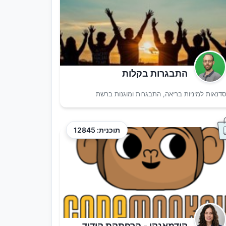
התבגרות בקלות
דנאות למיניות בריאה, התבגרות ומוגנות ברשת
תוכנית: 12845
קודמאנקי - הרפתקת קידוד