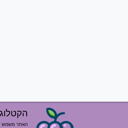
הקטלוג 
האתר משמש "רש