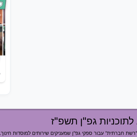
ש
לתוכניות גפ"ן תשפ"ז
ת חברתית" עבור ספקי גפ"ן שמעניקים שירותים למוסדות חינוך.