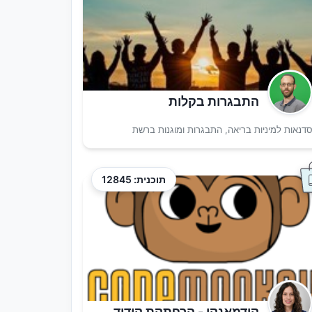
התבגרות בקלות
דנאות למיניות בריאה, התבגרות ומוגנות ברשת
תוכנית: 12845
קודמאנקי - הרפתקת קידוד