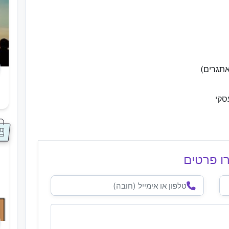
תגרים)
ס
סקי
ו פרטים