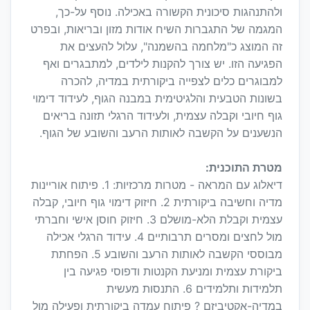
ולהתנהגות סיכונית הקשורה באכילה. נוסף על-כך,
המגמה של התגברות השיח אודות מזון ובריאות, ובפרט
זה המוצג כ"מלחמה בהשמנה", עלול להעצים את
הפגיעה הזו. יש צורך להקנות לילדים, למתבגרים ואף
למבוגרים כלים לצפייה ביקורתית במדיה, להכרה
בשונות הטבעית והלגיטימית במבנה הגוף, לעידוד דימוי
גוף חיובי וקבלה עצמית, ולעידוד הרגלי תזונה בריאים
הנשענים על הקשבה לאותות הרעב והשובע של הגוף.
מטרת התוכנית:
דיאלוג עם המראה - מטרות מרכזיות: 1. פיתוח אוריינות
מדיה וחשיבה ביקורתית 2. חיזוק דימוי גוף חיובי, קבלה
עצמית וקבלת הלא-מושלם 3. חיזוק חוסן אישי וחברתי
מול לחצים ומסרים תרבותיים 4. עידוד הרגלי אכילה
מבוססי הקשבה לאותות הרעב והשובע 5. הפחתת
ביקורת עצמית ומניעת הקנטות ודפוסי פגיעה בין
תלמידות ותלמידים 6. התנסות מעשית
במדיה-אקטיביזם ? פיתוח עמדה ביקורתית ופעילה מול