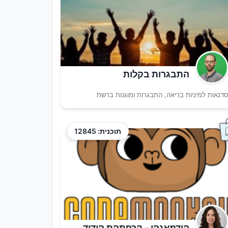
התבגרות בקלות
דנאות למיניות בריאה, התבגרות ומוגנות ברשת
תוכנית: 12845
קודמאנקי - הרפתקת קידוד