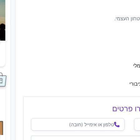
טחון העצמי.
ס
לי
בורי
ו פרטים