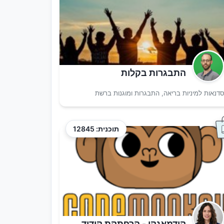
התבגרות בקלות
דנאות למיניות בריאה, התבגרות ומוגנות ברשת
תוכנית: 12845
קודמאנקי - הרפתקת קידוד