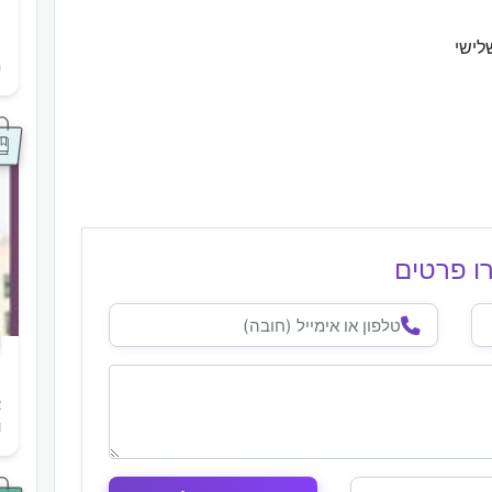
לישי
ת
ה
ו פרטים
א
ו