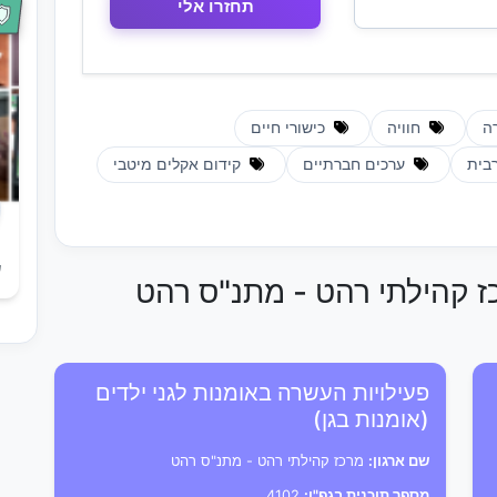
ה
חוויה
כישורי חיים
בית
ערכים חברתיים
קידום אקלים מיטבי
ש
כז קהילתי רהט - מתנ"ס רהט
פעילויות העשרה באומנות לגני ילדים
(אומנות בגן)
שם ארגון:
מרכז קהילתי רהט - מתנ"ס רהט
מספר תוכנית בגפ"ן:
4102