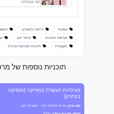
אמנות
דרמה ותאטרון
העשר
מורשת ותרבות
סיפרי עם
ער
תקשורת
תרבות ומורשת ערבית
תוכניות נוספות של מר
פעילויות העשרה במוזיקה (מוסיקה
בצהרון)
שם ארגון:
מרכז קהילתי רהט - מתנ"ס רהט
מספר תוכנית בגפ"ן:
4100