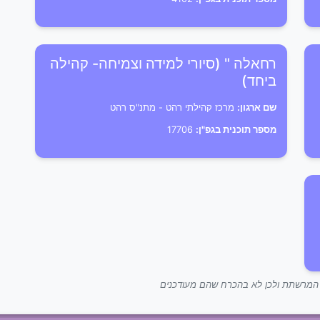
רחאלה " (סיורי למידה וצמיחה- קהילה
ביחד)
שם ארגון:
מרכז קהילתי רהט - מתנ"ס רהט
מספר תוכנית בגפ"ן:
17706
ך המרשתת ולכן לא בהכרח שהם מעודכנים