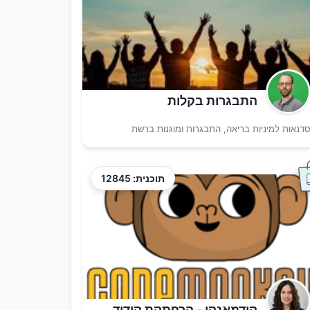
התבגרות בקלות
דנאות למיניות בריאה, התבגרות ומוגנות ברשת
תוכנית: 12845
קודמאנקי - הרפתקת קידוד