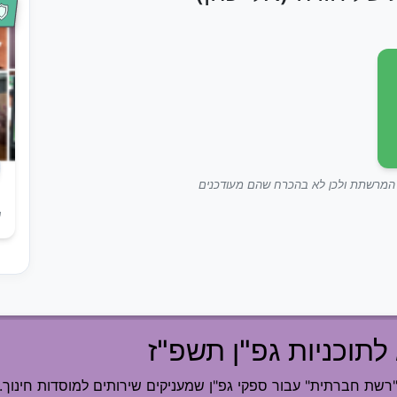
ך המרשתת ולכן לא בהכרח שהם מעודכנים
ש
לתוכניות גפ"ן תשפ"ז
ת חברתית" עבור ספקי גפ"ן שמעניקים שירותים למוסדות חינוך.