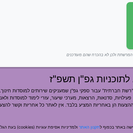
ך המרשתת ולכן לא בהכרח שהם מעודכנים
לתוכניות גפ"ן תשפ"ז
ת חברתית" עבור ספקי גפ"ן שמעניקים שירותים למוסדות חינוך.
פעילויות, סדנאות, הרצאות, מערכי שיעור, עזרי לימוד למוסדות ולאנש
ההצעות הן באחריות המציע בלבד. אין לאתר כל אחריות וקשר להצעה
שה באתר בכפוף ל
תקנון האתר
ולמדיניות אסיפת עוגיות (cookies) בעת הגלישה