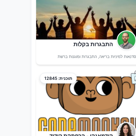
התבגרות בקלות
דנאות למיניות בריאה, התבגרות ומוגנות ברשת
תוכנית: 12845
קודמאנקי - הרפתקת קידוד