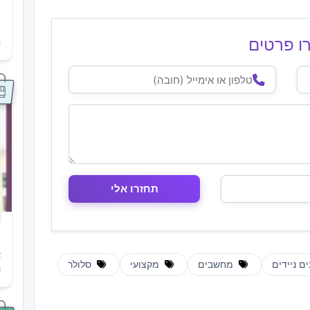
ת
ו פרטים
ה
א
ם ניידים
מחשבים
מקצועי
סלולר
ו