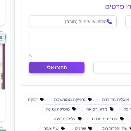
ו פרטים
ת
ה
אנגלית מדוברת
גרפיקה ממוחשבת
דבקה
א
 סל
מדע ורפואה
מוסיקה ונגינה
ו
עברית מדוברת
צליל בתנועה
שחייהכדור רגל
שחמט
שף צעיר