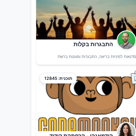
התבגרות בקלות
דנאות למיניות בריאה, התבגרות ומוגנות ברשת
תוכנית: 12845
קודמאנקי - הרפתקת קידוד