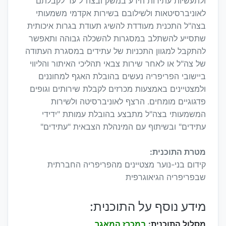
ולתעשיות עתירות הידע במשק ובצה"ל עד לקבלתם
לאוניברסיטאות ולשילובם בשירות אקדמי משמעותי
בצה"ל התכנית מעודדת להשיג תעודת בגרות איכותית
שתסייע להשתלב במסגרות להשכלה גבוהה ותאפשר
להתקבל למגוון התכניות של עתידים במסגרת העתודה
של צה"ל או לאחר שירות צבאי תהליכי האיתור והליווי
ביישובי הפריפריה נעשים בהובלת האגף למחוננים
ולמצטיינים באמצעות מכרזים לקבלת שירותים וגופים
פדגוגיים מומחים. הרצף לאוניברסיטה ולשירות
המשמעותי בצה"ל מתבצע בהובלת עמותת "ידידי
עתידים" ובשיתוף עם המינהלת הצבאית "עתידים"
מטרת התוכנית:
קידום בני-נוער מצטיינים מהפריפריה החברתית
שבפריפריה הגיאוגרפית
מידע נוסף על התוכנית:
מסלול התוכנית:
במכרז המאגר