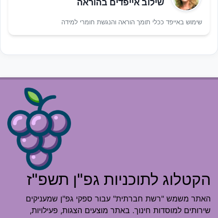
שילוב אייפדים בהוראה
שימוש באייפד ככלי תומך הוראה והנגשת חומרי למידה
הקטלוג לתוכניות גפ"ן תשפ"ז
האתר משמש "רשת חברתית" עבור ספקי גפ"ן שמעניקים
שירותים למוסדות חינוך. באתר מוצעים הצגות, פעילויות,