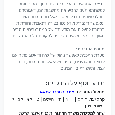
בריאה ואחראית. ההליך הקבוצתי נותן במה פתוחה
למשתתפות/ים להביע את מחשבותיהם, דאגותיהם
והתלבטויותיהם בכל הקשור לגיל ההתבגרות מצד
ומאפשר העברת מידע נכון בצורה דינאמית וחווייתית
במטרה להעלות את מודעותם של המתבגרים/ות סביב
מגוון רחב של נושאים השייכים לתקופת גיל ההתבגרות.
מטרת התוכנית:
מטרת התכנית לאפשר ניהול של שיח ודיאלוג פתוח עם
קבוצת התלמידים, סביב נושאי גיל ההתבגרות, דימוי
עצמי ותקשורת בין המינים.
מידע נוסף על התוכנית:
מסלול התוכנית:
אינה במכרז המאגר
קהל יעד:
הורים | ו' | ז' | ח' | חיילים | ט' | י"א | י"ב | י'
| צוותי חינוך
שיוך למסגרת משרד החינוך:
תוכנית איננה שייכת