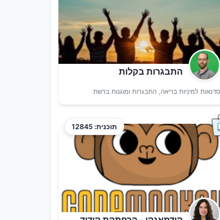
התבגרות בקלות
דנאות למיניות בריאה, התבגרות ומוגנות ברשת
תוכנית: 12845
קודמאנקי - הרפתקת קידוד