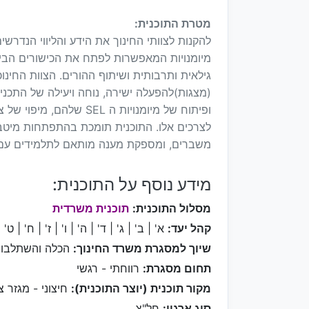
מטרת התוכנית:
להקנות לצוותי החינוך את הידע והליווי הנדרש
מיומנויות המאפשרות לפתח את הכישורים הבינ
גילאית ותרבותית ושיתוף ההורים. הצוות החינו
(מצגות)להפעלה ישירה, נוחה ויעילה של התכנית
ופיתוח של מיומנויות ה L
לצרכים אלו. התוכנית תומכת בהתפתחות מיט
משברים, ומספקת מענה מותאם לתלמידים עם קש
מידע נוסף על התוכנית:
מסלול התוכנית:
תוכנית משרדית
קהל יעד:
א' | ב' | ג' | ד' | ה' | ו' | ז' | ח' | ט' |
שיוך למסגרת משרד החינוך:
הכלה והשתלבו
תחום מסגרת:
רווחתי - רגשי
מקור תוכנית (יוצר התוכנית):
חיצוני - מגזר צי
סוג ארגון:
חל"צ