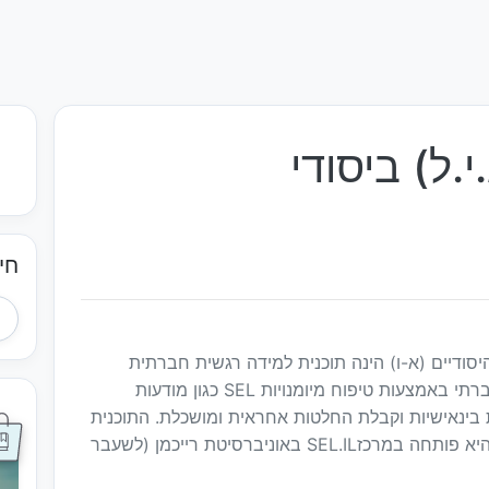
י.ל) ביסודי
חי
היסודיים (א-ו) הינה תוכנית למידה רגשית חברתית
(SEL) שמטרתה לקדם תפקוד לימודי, רגשי וחברתי באמצעות טיפוח מיומנויות SEL כגון מודעות
ת בינאישיות וקבלת החלטות אחראית ומושכלת. התוכנית
מבוססת על ידע מחקרי-יישומי עדכני בתחום והיא פותחה במרכזSEL.IL באוניברסיטת רייכמן (לשעבר