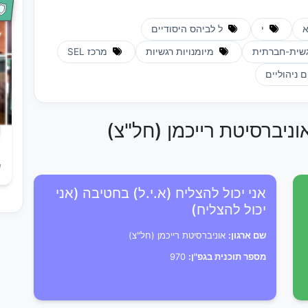
י
ל לביהס היסודיים
שית-חברתית
מיומנויות רגשיות
מרכז SEL
 ניהוליים
וניברסיטת רייכמן (חל"צ)
ש
אני יכול להצליח (א.י.ל) בחטיבה (אני
יכול להצליח)
שם ארגון:
אוניברסיטת רייכמן (חל"צ)
מספר תוכנית בגפ"ן:
970