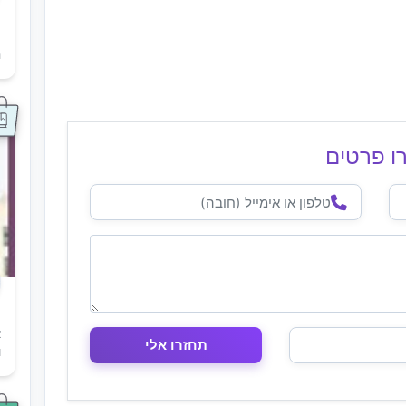
ת
ה
ו פרטים
א
ו