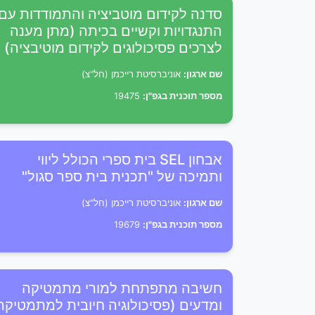
סדנה לקידום מוטביציה והתמודדות עם
התנגדויות וקשיים בכיתה (מתן מענה
לצרכים פסיכולוגים לקידום מוטיבציה)
שם ארגון:
אוניברסיטת רייכמן (חל"צ)
מספר תוכנית בגפ"ן:
19475
אבחון SEL בית ספרי הכולל ליווי
ותמיכה של "תכנית בית ספר סגול"
שם ארגון:
אוניברסיטת רייכמן (חל"צ)
מספר תוכנית בגפ"ן:
19679
חשיבה מתפתחת למורי מתמטיקה
ומדעים (פסיכולוגיה חיובית למתמטיקה