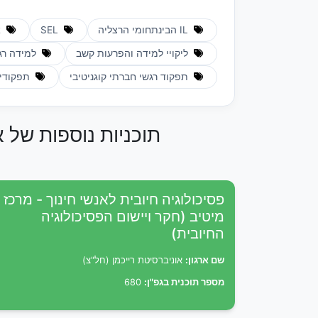
IL הבינתחומי הרצליה
SEL
א
ליקויי למידה והפרעות קשב
למידה רג
תפקוד רגשי חברתי קוגניטיבי
תפקודים
תוכניות נוספות של א
פסיכולוגיה חיובית לאנשי חינוך - מרכז
מיטיב (חקר ויישום הפסיכולוגיה
החיובית)
שם ארגון:
אוניברסיטת רייכמן (חל"צ)
מספר תוכנית בגפ"ן:
680