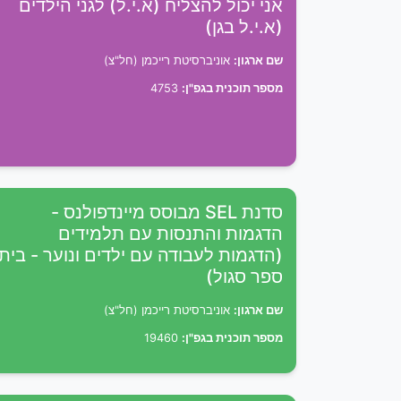
אני יכול להצליח (א.י.ל) לגני הילדים
(א.י.ל בגן)
שם ארגון:
אוניברסיטת רייכמן (חל"צ)
מספר תוכנית בגפ"ן:
4753
סדנת SEL מבוסס מיינדפולנס -
הדגמות והתנסות עם תלמידים
(הדגמות לעבודה עם ילדים ונוער - בית
ספר סגול)
שם ארגון:
אוניברסיטת רייכמן (חל"צ)
מספר תוכנית בגפ"ן:
19460