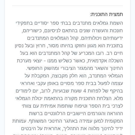
תמצית התוכנית:
השמת גמלאים מתנדבים בבתי ספר יסודיים בתפקידי
חונכות והעשרה שונים בהתאם לניסיונם, כישוריהם,
ידיעותיהם ויכולותיהם. קהל הגמלאים המתנדבים
בתוכנית הוא מגוון וחוזקו בהיותו מסור, חרוץ ובעל נסיון
חיים רב. רובו המכריע של קהל המתנדבים הוא בעל
השכלה אקדמאית, כאשר כשליש ממנו - יוצאי מערכת
החינוך והשאר מהמגזר הציבורי ומהשוק החופשי.
הגמלאי המתנדב, הוא חלק מקבוצה, המקבלת על
עצמה לפעול בבית ספר מסויים באופן עקבי ואחראי
בהיקף של לפחות 4 שעות שבועיות, לרוב, יום לימודים
מלא. הצלחת התוכנית מקורה בהתאמת יכולת הגמלאי
לצרכי בית הספר וטיפוח שותפות אמיתית עם צוותי
ההוראה והגורמים היישוביים הרלוונטיים ברשות
המקומית למען עמידה באתגר החינוכי המשותף. עמותת
ידיד לחינוך מלווה את התהליך, אחראית על היבטים