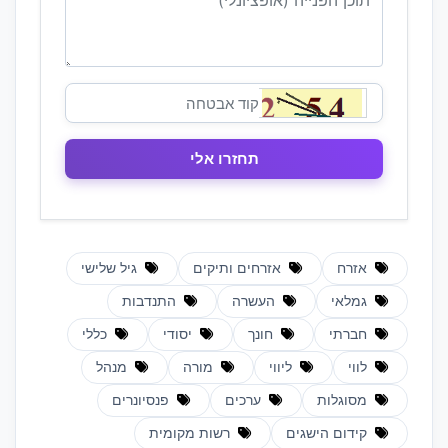
אזרח
אזרחים ותיקים
גיל שלישי
גמלאי
העשרה
התנדבות
חברתי
חונך
יסודי
כללי
לווי
ליווי
מורה
מנהל
מסוגלות
ערכים
פנסיונרים
קידום הישגים
רשות מקומית