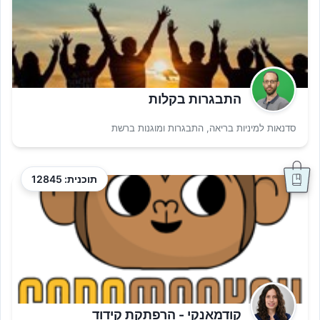
התבגרות בקלות
סדנאות למיניות בריאה, התבגרות ומוגנות ברשת
תוכנית: 12845
קודמאנקי - הרפתקת קידוד