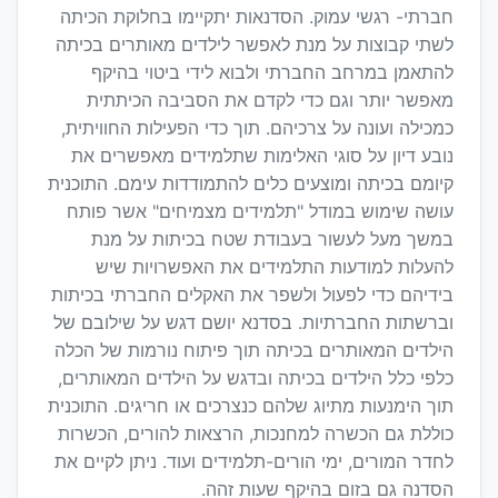
חברתי- רגשי עמוק. הסדנאות יתקיימו בחלוקת הכיתה
לשתי קבוצות על מנת לאפשר לילדים מאותרים בכיתה
להתאמן במרחב החברתי ולבוא לידי ביטוי בהיקף
מאפשר יותר וגם כדי לקדם את הסביבה הכיתתית
כמכילה ועונה על צרכיהם. תוך כדי הפעילות החוויתית,
נובע דיון על סוגי האלימות שתלמידים מאפשרים את
קיומם בכיתה ומוצעים כלים להתמודדות עימם. התוכנית
עושה שימוש במודל "תלמידים מצמיחים" אשר פותח
במשך מעל לעשור בעבודת שטח בכיתות על מנת
להעלות למודעות התלמידים את האפשרויות שיש
בידיהם כדי לפעול ולשפר את האקלים החברתי בכיתות
וברשתות החברתיות. בסדנא יושם דגש על שילובם של
הילדים המאותרים בכיתה תוך פיתוח נורמות של הכלה
כלפי כלל הילדים בכיתה ובדגש על הילדים המאותרים,
תוך הימנעות מתיוג שלהם כנצרכים או חריגים. התוכנית
כוללת גם הכשרה למחנכות, הרצאות להורים, הכשרות
לחדר המורים, ימי הורים-תלמידים ועוד. ניתן לקיים את
הסדנה גם בזום בהיקף שעות זהה.