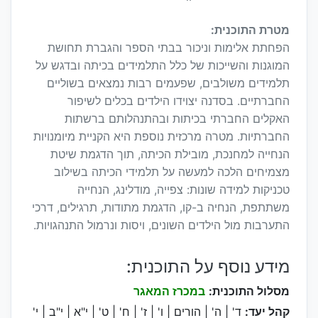
מטרת התוכנית:
הפחתת אלימות וניכור בבתי הספר והגברת תחושת
המוגנות והשייכות של כלל התלמידים בכיתה ובדגש על
תלמידים משולבים, שפעמים רבות נמצאים בשוליים
החברתיים. בסדנה יצוידו הילדים בכלים לשיפור
האקלים החברתי בכיתות ובהתנהלותם ברשתות
החברתיות. מטרה מרכזית נוספת היא הקניית מיומנויות
הנחייה למחנכת, מובילת הכיתה, תוך הדגמת שיטת
מצמיחים הלכה למעשה על תלמידי הכיתה בשילוב
טכניקות למידה שונות: צפייה, מודלינג, הנחייה
משתתפת, הנחיה ב-קו, הדגמת מתודות, תרגילים, דרכי
התערבות מול הילדים השונים, ויסות ונרמול התנהגויות.
מידע נוסף על התוכנית:
מסלול התוכנית:
במכרז המאגר
קהל יעד:
ד' | ה' | הורים | ו' | ז' | ח' | ט' | י"א | י"ב | י'