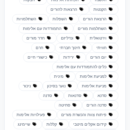
הקנטות
הרצאות להורים
הרצאת הורים
השפלות
השתלמויות
השתלמות מורים
התמודדות עם אלימות
וירטואלית
ונדליזם
חדר מורים
חוויתי
חינוך חברתי
חרם
יום הורים
ירידות
כישורי חיים
כלים להתמודדות עם אלימות
למניעת אלימות
מינית
מניעת אלימות
נוער בסיכון
ניכור
סדנא
סדנאות
סדנה
סדנה הורים
סחיטה
פיתוח צוות והכשרת מורים
פעילויות אלימות
קידום אקלים מיטבי
קללות
שיימינג