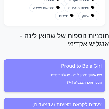
טיפוח מנהיגות
מנהיגות צעירה
שיווק
תיירות
תוכניות נוספות של שהואן לינה -
אנגליש אקדימי
Proud to Be a Girl
שם ארגון:
שהואן לינה - אנגליש אקדימי
מספר תוכנית בגפ"ן:
3741
צעדים לקראת מצוינות (12 צעדים)