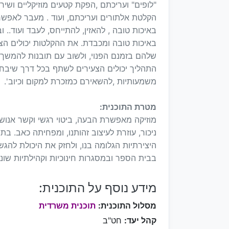
"לופים" ועריכתם ,הפקת קטעים מוזיקליים ושי
הקלטת אלתורים ועריכתם, ועוד . מעבר לאפשרו
באיכות טובה , להאזין, להתייחס, לעבד ועוד..
באיכות טובה ומכבדת. את ההקלטות יכולים הצע
שלהם בזמנם הפנוי, ולשוב עם תובנות להמשך
התהליך יכולים הצעירים לשתף בכל דרך שיבחר
משמעותיות ,להשאירם כמזכרת למקום וכיוב'.
מטרת התוכנית:
מוזיקה מאפשרת הבעה, ביטוי רגשי וקשר אנוש
ניכור, עוזרת לעיצוב זהותנו, ומפחיתה כאב. בתי
היצירתיות הגלומה בנו, ולחזק את היכולת לה
בבית הספר ובמסגרות חינוכיות וקהילתיות שונו
מידע נוסף על התוכנית:
מסלול התוכנית:
תוכנית משרדית
קהל יעד:
חט"ב