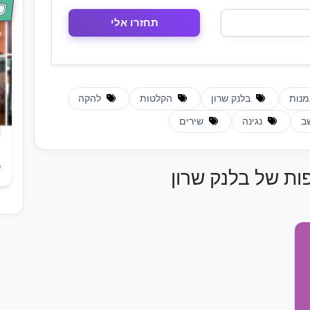
נות
בלנק שרון
הקלטות
להקה
ב
נגינה
שירים
ש
פות של בלנק שרון