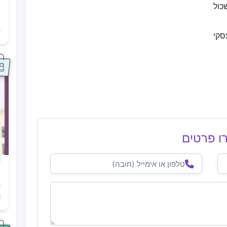
כול
ת
ה
סקי
ו פרטים
א
ו