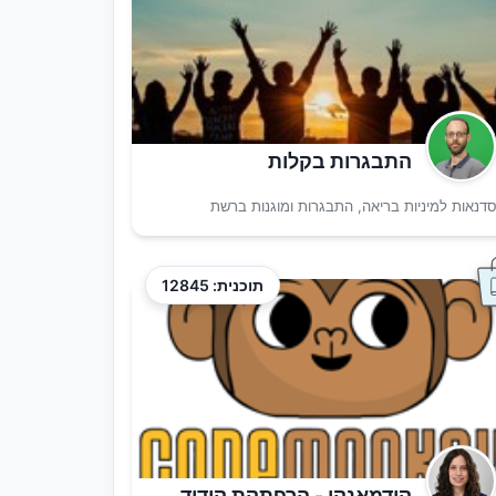
התבגרות בקלות
דנאות למיניות בריאה, התבגרות ומוגנות ברשת
תוכנית: 12845
קודמאנקי - הרפתקת קידוד