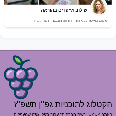
שילוב אייפדים בהוראה
שימוש באייפד ככלי תומך הוראה והנגשת חומרי למידה
הקטלוג לתוכניות גפ"ן תשפ"ז
האתר משמש "רשת חברתית" עבור ספקי גפ"ן שמעניקים