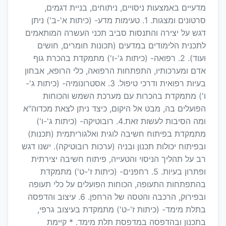
מדעיים באמצעות ניסויים, ניתוחים, בניית דגמים,
סרטונים ומצגות. 1. טעימות מדע- (כיתות א'-ב') ניתן
דגש על יצירה והתנסות סביב תכני העשרה המותאמים
לתכנית הלימודים במדעים (תכונות חומרים, חושים
ועוד). 2. רפואה- (כיתות ג'-ו') מתמקדת בהכרת גוף
אדם ומערכותיו, התפתחות הרפואה, כלי הרופא, אבחון
בעיות רפואית ודרכי טיפול. 3. אסטרונומיה- (כיתות ג'-
ו') מתמקדת בהכרות עם מערכת השמש והכוחות
הפועלים בה, מבט אל היקום, כיצד ניתן לצאת מכדוה"א
ומה הסיבות לעשות זאת.4. רובוטיקה- (כיתות ג'-ו')
מתמקדת בפיתוח חשיבה לוגית ואלגוריתמית (תכנות)
ובפיתוח יכולות תכנון ובניה (ערכות רובוטיקה). ישנו דגש
רב על תהליך הניסוי והטעייה, פיתוח חשיבה יצירתית
ופתרון בעיות. 5. רחפנים- (כיתות ז'-ט') מתמקדת
בהתפתחות התעופה, הכוחות הפועלים על כלי תעופה
ובפירוק, הרכבה והטסה של הרחפן. 6. עיצוב והדפסה
בתלת מימד- (כיתות ז'-ט') מתמקדת בעיצוב גרפי,
בתכנון ובהדפסה במדפסת תלת מימד. * קיימת