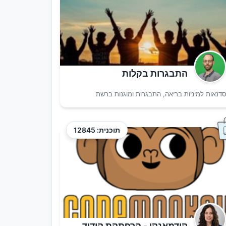
התבגרות בקלות
דנאות למיניות בריאה, התבגרות ומוגנות ברשת
תוכנית: 12845
קודמאנקי - הרפתקת קידוד