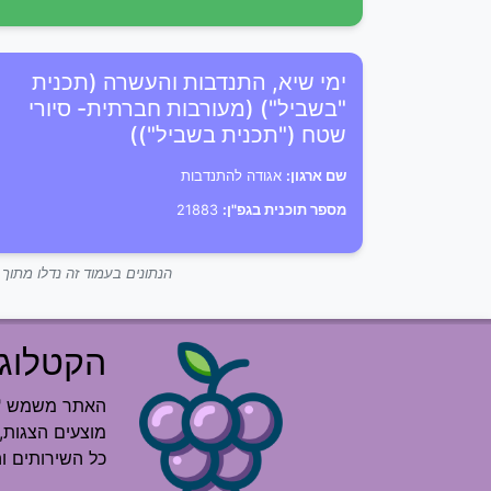
ימי שיא, התנדבות והעשרה (תכנית
"בשביל") (מעורבות חברתית- סיורי
שטח ("תכנית בשביל"))
שם ארגון:
אגודה להתנדבות
מספר תוכנית בגפ"ן:
21883
הנתונים בעמוד זה נדלו מתו
הקטלוג 
האתר משמש "רש
מוצעים הצגות, 
כל השירותים ו