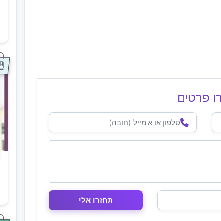
ת
ה
ו פרטים
א
ו