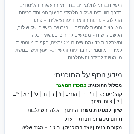
רגשי חברתי לתלמידים בתחומי ההעשרה והלימודים
בדרך חווייתית ושילוב תלמידי החינוך המיוחד בכיתה
הרגילה. - פיתוח הוראה דיפרנציאלית. - פיתוח
מוטיבציה והנעת לומדים. - היבטים רגשיים של שילוב,
הקשבה, שיח - מפגשים להורים בנושאי הכלה
והשתלבות כדוגמת פיתוח מוטיבציה, הקניית מיומנויות
למידה, מיומנויות חברתיות ורגשיות.- ייעוץ אישי בנושא
מיומנויות למידה והשתלבות.
מידע נוסף על התוכנית:
מסלול התוכנית:
במכרז המאגר
קהל יעד:
ג' | ד' | ה' | הורים | ו' | ז' | ח' | ט' | י"א | י"ב
| י' | צוותי חינוך
שיוך למסגרת משרד החינוך:
הכלה והשתלבות
תחום מסגרת:
חברתי - ערכי
מקור תוכנית (יוצר התוכנית):
חיצוני - מגזר שלישי