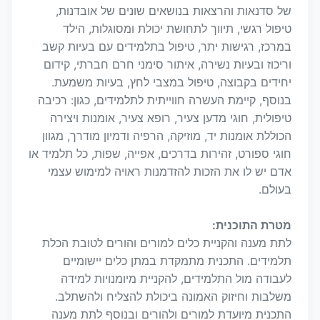
של סדנאות והרצאות בנושאים שונים של אובדנות,
טיפול רגשי, תיווך לתחושת יכולת ומסוגלות, הילד
במרכז, רגישות יתר, טיפול בתלמידים עם בעיות קשב
וריכוז ובעיות נשירה, איתור סימני חרם חברתי, קידום
יחידים בקבוצה, טיפול במצבי לחץ, בעיות משמעת.
בנוסף, קיימת העשרה חווייתית לתלמידים, כגון: רכיבה
טיפולית, חוגי מדען צעיר, רופא צעיר, אומנות ויצירה
הכוללת אומנות יד, מוזיקה, הרפיה ודמיון מודרך, מגוון
חוגי ספורט, זהירות בדרכים, אפייה, שפות, כל תלמיד או
אדם יש לו את הזכות להזדמנות ראויה למימוש עצמי
בעולם.
מטרת התוכנית:
לתת מענה והקניית כלים למורים והורים לטובת הכלת
תלמידים. התכנית מתמקדת במתן כלים יישומיים
לעבודה מול התלמידים, להקניית מיומנויות למידה
משלבות וחיזוק האמונה ביכולת להצליח ולהשתלב.
התכנית מיועדת למורים ולהורים ובנוסף לתת מענה