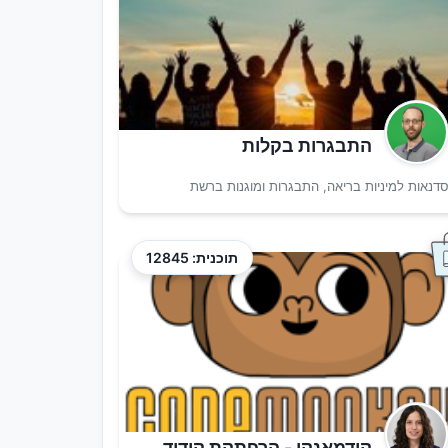
התבגרות בקלות
דנאות למיניות בריאה, התבגרות ומוגנות ברשת
תוכנית: 12845
קודמאנקי - הרפתקת קידוד