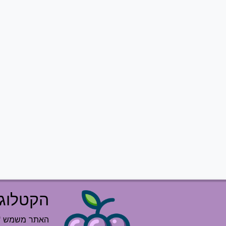
הקטלוג 
האתר משמש "רש