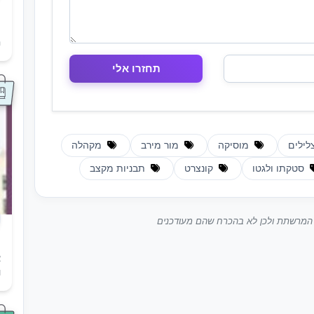
ת
ה
לילים
מוסיקה
מור מירב
מקהלה
סטקתו ולגטו
קונצרט
תבניות מקצב
ך המרשתת ולכן לא בהכרח שהם מעודכנים
א
ו