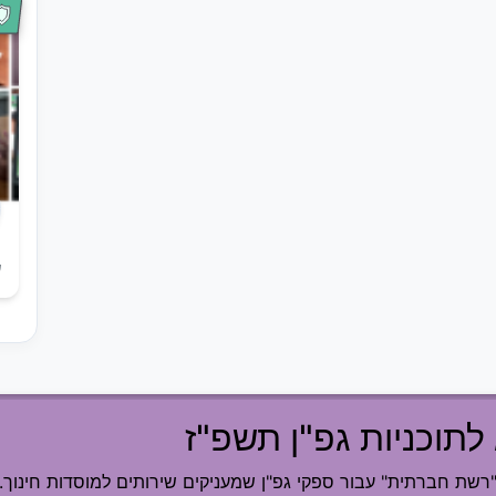
ש
לתוכניות גפ"ן תשפ"ז
ת חברתית" עבור ספקי גפ"ן שמעניקים שירותים למוסדות חינוך.