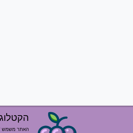
הקטלוג 
האתר משמש "רש