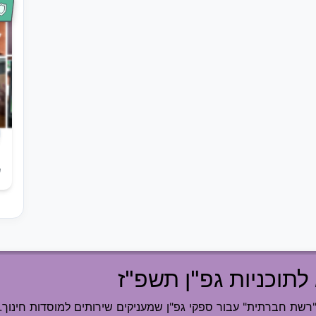
ש
לתוכניות גפ"ן תשפ"ז
ת חברתית" עבור ספקי גפ"ן שמעניקים שירותים למוסדות חינוך.