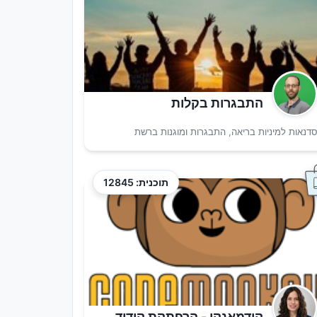
התבגרות בקלות
דנאות למיניות בריאה, התבגרות ומוגנות ברשת
תוכנית: 12845
קודמאנקי - הרפתקת קידוד