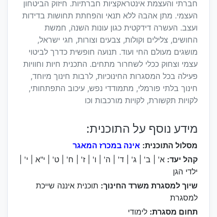
חברתי והעצמת אינטראקציות חברתיות. חיזוק הביטחון
העצמי. מתן אהבה ללא תנאי והפחתת תחושות בדידות
ועצב. העשרה דידקטית כגון עונות השנה, חמשת
החושים, צלילים וקולות, צבעים וצורות, חגי ישראל,
מושגים מעולם החי ועוד. תנועה חופשית כדרך לביטוי
עצמי וצחוק ככלי לשחרור מתחים. התכנית חיות וחוויות
פעילה בכל המסגרות החינוכיות, לרבות חינוך מיוחד,
חינוך בלתי פורמלי, מתמודדי נפש, עיכוב התפתחותי,
לקויות תקשורת, לקויות מורכבות וכו
מידע נוסף על התוכנית:
מסלול התוכנית:
אינה במכרז המאגר
קהל יעד:
א' | ב' | ג' | ד' | ה' | ו' | ז' | ח' | ט' | י"א | י' |
ילדי הגן
שיוך למסגרת משרד החינוך:
תוכנית איננה שייכת
למסגרת
תחום מסגרת:
לימודי