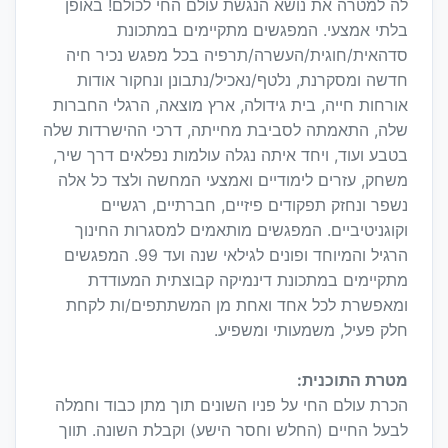
לה למטרה את נושא הנגשת עולם החי לכולם! באופן
בלתי אמצעי. המפגשים מתקיימים במתכונת
סדהאית/חוגית/העשרה/תרפיה בכל מפגש נכיר חיה
חדשה ומסקרנת, נלטף/נאכיל/נתבונן ונחקור אודות
אורחות חייה, בית גידולה, ארץ מוצאה, הרגלי החברות
שלה, התאמתה לסביבת מחייתה, דרכי ההישרדות שלה
בטבע ועוד, ויחד איתה נגלה עולמות נפלאים דרך שיר,
משחק, עזרים לימודיים ואמצעי המחשה ולצד כל אלה
נשפר ונחזק תפקודים פיזיים, חברתיים, רגשיים
וקוגניטיביים. המפגשים מותאמים למסגרות החינוך
הרגיל והמיוחד ופונים לגילאי שנה ועד 99. המפגשים
מתקיימים במתכונת דינמיקה קבוצתית המעודדת
ומאפשרת לכל אחד ואחת מן המשתתפים/ות לקחת
חלק פעיל, משמעותי ומשפיע.
מטרת התוכנית:
הכרת עולם החי על פניו השונים תוך מתן כבוד וחמלה
לבעל החיים (החלש וחסר הישע) וקבלת השונה. תווך