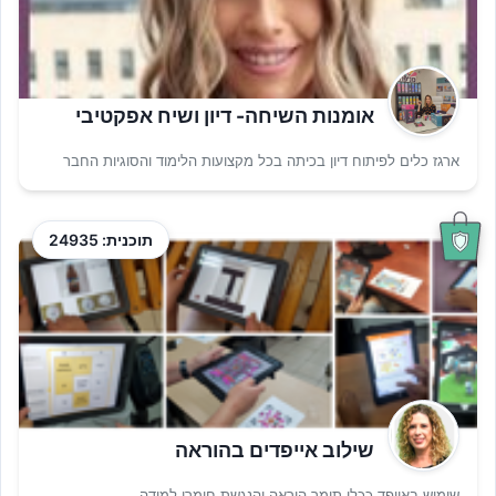
אומנות השיחה- דיון ושיח אפקטיבי
ארגז כלים לפיתוח דיון בכיתה בכל מקצועות הלימוד והסוגיות החבר
תוכנית: 24935
שילוב אייפדים בהוראה
שימוש באייפד ככלי תומך הוראה והנגשת חומרי למידה