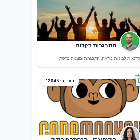
התבגרות בקלות
דנאות למיניות בריאה, התבגרות ומוגנות ברשת
תוכנית: 12845
קודמאנקי - הרפתקת קידוד