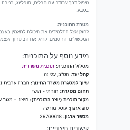
טיפול דרך עבודה עם חבלים, סנפלינג, רכיבה ע
בטבע.
מטרת התוכנית:
לחזק אצל התלמידים את היכולת להאמין בעצמם
המכשולים והחסמים. לחזק את הביטחון העצמי
מידע נוסף על התוכנית:
מסלול התוכנית:
תוכנית משרדית
קהל יעד:
חט"ב, עליונה
שיוך למסגרת משרד החינוך:
חברה ערבית (א
תחום מסגרת:
רווחתי - רגשי
מקור תוכנית (יוצר התוכנית):
חיצוני - מגזר ע
סוג ארגון:
עוסק מורשה
מספר ארגון:
29760618
קישורים חיצוניים: