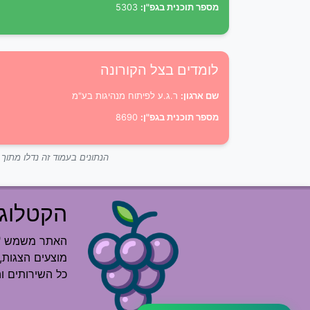
מספר תוכנית בגפ"ן:
5303
לומדים בצל הקורונה
שם ארגון:
ר.ג.ע לפיתוח מנהיגות בע"מ
מספר תוכנית בגפ"ן:
8690
הנתונים בעמוד זה נדלו מתו
הקטלוג 
האתר משמש "רש
מוצעים הצגות, 
כל השירותים ו