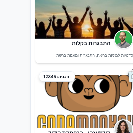
התבגרות בקלות
דנאות למיניות בריאה, התבגרות ומוגנות ברשת
תוכנית: 12845
קודמאנקי - הרפתקת קידוד