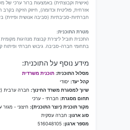
(אישית וקבוצתית) באמצעות ברור ערכי של מעגל
אזרחית, פוליטית וכדומה), חיזוק הזיקה בקרב ה
חברתיות-סביבתיות (סביבה אנושית ופיזית) ביי
מטרת התוכנית:
התכנית תוביל ליצירת קבוצת מנהיגות מקומי
בתחומי חברה-סביבה. גיבוש חברתי ופיתוח קב
מידע נוסף על התוכנית:
מסלול התוכנית:
תוכנית משרדית
קהל יעד:
יסודי
שיוך למסגרת משרד החינוך:
חברה ערבית (א
תחום מסגרת:
חברתי - ערכי
מקור תוכנית (יוצר התוכנית):
חיצוני - מגזר ע
סוג ארגון:
חברה עסקית
מספר ארגון:
516048105