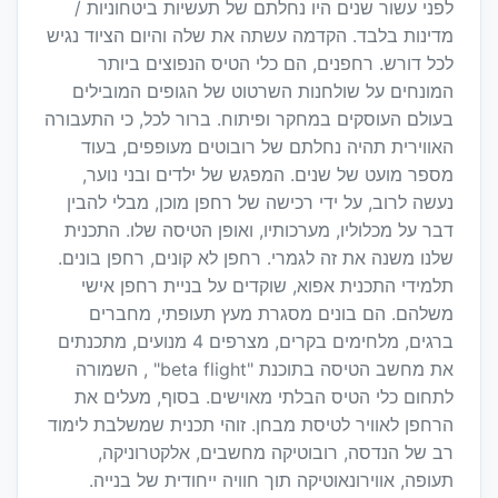
לפני עשור שנים היו נחלתם של תעשיות ביטחוניות /
מדינות בלבד. הקדמה עשתה את שלה והיום הציוד נגיש
לכל דורש. רחפנים, הם כלי הטיס הנפוצים ביותר
המונחים על שולחנות השרטוט של הגופים המובילים
בעולם העוסקים במחקר ופיתוח. ברור לכל, כי התעבורה
האווירית תהיה נחלתם של רובוטים מעופפים, בעוד
מספר מועט של שנים. המפגש של ילדים ובני נוער,
נעשה לרוב, על ידי רכישה של רחפן מוכן, מבלי להבין
דבר על מכלוליו, מערכותיו, ואופן הטיסה שלו. התכנית
שלנו משנה את זה לגמרי. רחפן לא קונים, רחפן בונים.
תלמידי התכנית אפוא, שוקדים על בניית רחפן אישי
משלהם. הם בונים מסגרת מעץ תעופתי, מחברים
ברגים, מלחימים בקרים, מצרפים 4 מנועים, מתכנתים
את מחשב הטיסה בתוכנת "beta flight" , השמורה
לתחום כלי הטיס הבלתי מאוישים. בסוף, מעלים את
הרחפן לאוויר לטיסת מבחן. זוהי תכנית שמשלבת לימוד
רב של הנדסה, רובוטיקה מחשבים, אלקטרוניקה,
תעופה, אווירונאוטיקה תוך חוויה ייחודית של בנייה.