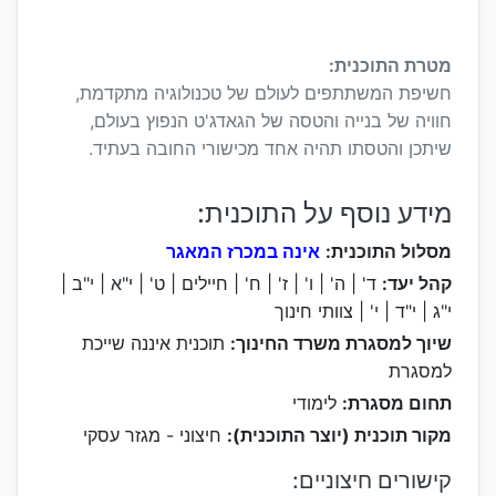
מטרת התוכנית:
חשיפת המשתתפים לעולם של טכנולוגיה מתקדמת,
חוויה של בנייה והטסה של הגאדג'ט הנפוץ בעולם,
שיתכן והטסתו תהיה אחד מכישורי החובה בעתיד.
מידע נוסף על התוכנית:
מסלול התוכנית:
אינה במכרז המאגר
קהל יעד:
ד' | ה' | ו' | ז' | ח' | חיילים | ט' | י"א | י"ב |
י"ג | י"ד | י' | צוותי חינוך
שיוך למסגרת משרד החינוך:
תוכנית איננה שייכת
למסגרת
תחום מסגרת:
לימודי
מקור תוכנית (יוצר התוכנית):
חיצוני - מגזר עסקי
קישורים חיצוניים: