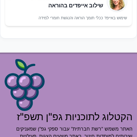
שילוב אייפדים בהוראה
שימוש באייפד ככלי תומך הוראה והנגשת חומרי למידה
הקטלוג לתוכניות גפ"ן תשפ"ז
האתר משמש "רשת חברתית" עבור ספקי גפ"ן שמעניקים
שירותים למוסדות חינוך. באתר מוצעים הצגות, פעילויות,