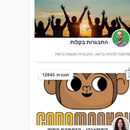
התבגרות בקלות
דנאות למיניות בריאה, התבגרות ומוגנות ברשת
תוכנית: 12845
קודמאנקי - הרפתקת קידוד