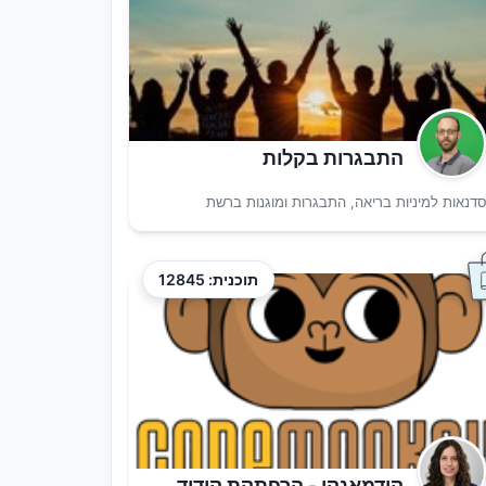
התבגרות בקלות
דנאות למיניות בריאה, התבגרות ומוגנות ברשת
תוכנית: 12845
קודמאנקי - הרפתקת קידוד