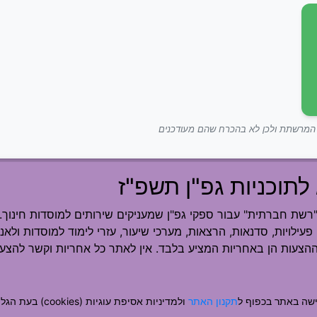
ך המרשתת ולכן לא בהכרח שהם מעודכנים
לתוכניות גפ"ן תשפ"ז
ת חברתית" עבור ספקי גפ"ן שמעניקים שירותים למוסדות חינוך.
פעילויות, סדנאות, הרצאות, מערכי שיעור, עזרי לימוד למוסדות ולאנש
ההצעות הן באחריות המציע בלבד. אין לאתר כל אחריות וקשר להצעה
שה באתר בכפוף ל
תקנון האתר
ולמדיניות אסיפת עוגיות (cookies) בעת הגלישה