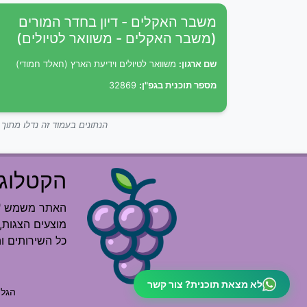
משבר האקלים - דיון בחדר המורים
(משבר האקלים - משוואר לטיולים)
שם ארגון:
משוואר לטיולים וידיעת הארץ (חאלד חמודי)
מספר תוכנית בגפ"ן:
32869
הנתונים בעמוד זה נדלו מתו
הקטלוג 
האתר משמש "רש
מוצעים הצגות, 
כל השירותים ו
לא מצאת תוכנית? צור קשר
הגלי