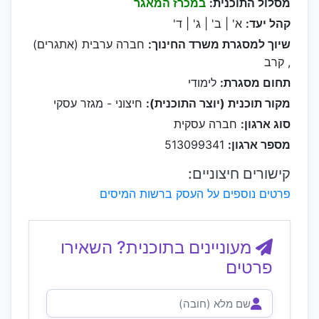
מסלול התוכנית:
במכרז המאגר
קהל יעד:
א' | ב' | ג' | ד'
שיוך למסגרת משרד החינוך:
חברה ערבית (אתגרים)
, קרב
תחום מסגרת:
לימודי
מקור תוכנית (יוצר התוכנית):
חיצוני - מגזר עסקי
סוג ארגון:
חברה עסקית
מספר ארגון:
513099341
קישורים חיצוניים:
פרטים נוספים על העסק ברשות המיסים
מעוניינים בתוכנית? השאירו
פרטים