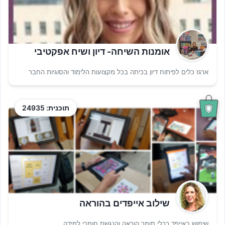
אומנות השיחה- דיון ושיח אפקטיבי
ארגז כלים לפיתוח דיון בכיתה בכל מקצועות הלימוד והסוגיות החבר
תוכנית: 24935
שילוב אייפדים בהוראה
שימוש באייפד ככלי תומך הוראה והנגשת חומרי למידה