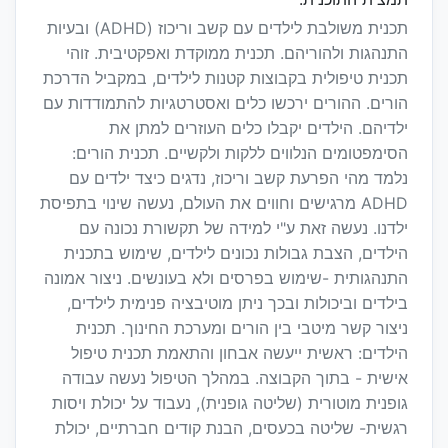
תכנית משולבת לילדים עם קשב וריכוז (ADHD) ובעיות
התנהגות ולהוריהם. תכנית ממוקדת ואפקטיבית. זוהי
תכנית טיפולית בקבוצות קטנות לילדים, במקביל הדרכת
הורים. ההורים ירכשו כלים ואסטרטגיות להתמודדות עם
ילדיהם. הילדים יקבלו כלים העוזרים למתן את
הסימפטומים הנלווים ללקות ולקשיים. תכנית הורים:
נלמד מהי הפרעת קשב וריכוז, נדגים כיצד ילדים עם
ADHD מרגישים וחווים את העולם, נעשה שינוי בתפיסת
ילדנו. נעשה זאת ע"י למידה של תקשורת נכונה עם
הילדים, הצבת גבולות נכונים לילדים, שימוש בתכנית
התנהגותית -שימוש בפרסים ולא בעונשים. ניצור אמונה
בילדים וביכולות ובכך ניתן מוטיבציה פנימית לילדים,
ניצור קשר מיטבי בין הורים ומערכת החינוך. תכנית
הילדים: ראשית ייעשה אבחון והתאמת תכנית טיפול
אישית - בתוך הקבוצה. במהלך הטיפול נעשה עבודה
גופנית מוטורית (שליטה גופנית), נעבוד על יכולת ויסות
רגשית- שליטה בכעסים, הבנת קודים חברתיים, יכולת