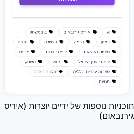
א
איריס גירנבאום
ב במשחק
דמיון
דרמה
העשרה
חוגים
טיפוח מנהיגות
ידיים יוצרות
ילדים
לימודי ארץ ישראל
מחול
משחק
ספרות עברית וכללית
תכנית ניצנים
תנועה
תוכניות נוספות של ידיים יוצרות (איריס
גירנבאום)