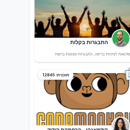
התבגרות בקלות
דנאות למיניות בריאה, התבגרות ומוגנות ברשת
תוכנית: 12845
קודמאנקי - הרפתקת קידוד