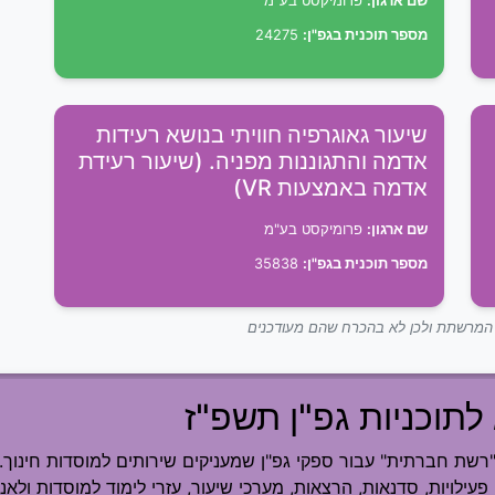
שם ארגון:
פרומיקסט בע"מ
מספר תוכנית בגפ"ן:
24275
שיעור גאוגרפיה חוויתי בנושא רעידות
אדמה והתגוננות מפניה. (שיעור רעידת
אדמה באמצעות VR)
שם ארגון:
פרומיקסט בע"מ
מספר תוכנית בגפ"ן:
35838
ך המרשתת ולכן לא בהכרח שהם מעודכנים
לתוכניות גפ"ן תשפ"ז
ת חברתית" עבור ספקי גפ"ן שמעניקים שירותים למוסדות חינוך.
פעילויות, סדנאות, הרצאות, מערכי שיעור, עזרי לימוד למוסדות ולאנש