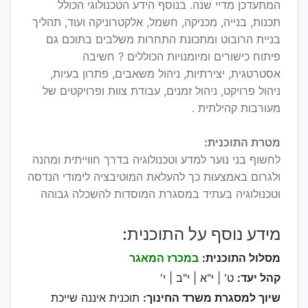
המתעדכן מדיי שנה. בנוסף הידע הטכנולוגי הכולל
תכנות, בנייה, מכניקה, חשמל, אלקטרוניקה ועוד, תהליך
בניית הרובוט ומתכונת התחרות משלבים בתוכם גם
פיתוח כישורים ומיומנויות הכוללים ? חשיבה
אסטרטגית, יצירתיות, ניהול משאבים, פתרון בעיות,
ניהול פרויקט, ניהול זמנים, עבודת צוות ופרויקטים של
מעורבות קהילתית .
מטרת התוכנית:
לחשוף בני נוער למדע וטכנולוגיה בדרך חווייתית ומהנה
ולגרום באמצעות כך להעלאת המוטיבציה לימודי הנדסה
וטכנולוגיה בעתיד במסגרת המוסדות להשכלה גבוהה
מידע נוסף על התוכנית:
מסלול התוכנית:
במכרז המאגר
קהל יעד:
ט' | י"א | י"ב | י'
שיוך למסגרת משרד החינוך:
תוכנית איננה שייכת