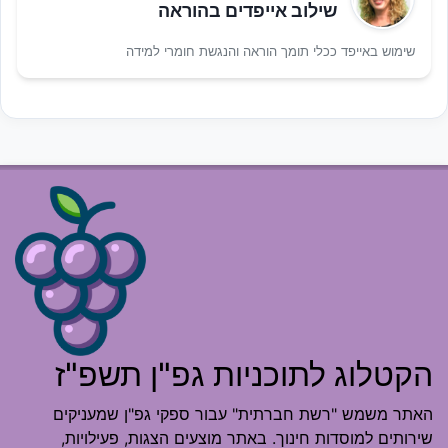
שילוב אייפדים בהוראה
שימוש באייפד ככלי תומך הוראה והנגשת חומרי למידה
הקטלוג לתוכניות גפ"ן תשפ"ז
האתר משמש "רשת חברתית" עבור ספקי גפ"ן שמעניקים
שירותים למוסדות חינוך. באתר מוצעים הצגות, פעילויות,