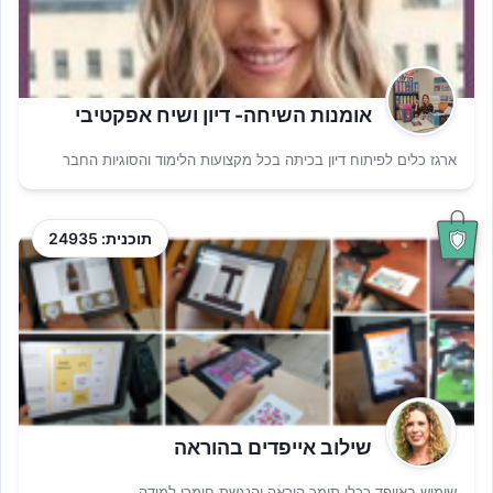
אומנות השיחה- דיון ושיח אפקטיבי
ארגז כלים לפיתוח דיון בכיתה בכל מקצועות הלימוד והסוגיות החבר
תוכנית: 24935
שילוב אייפדים בהוראה
שימוש באייפד ככלי תומך הוראה והנגשת חומרי למידה