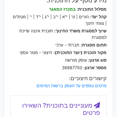
מידע נוסף על התוכנית:
מסלול התוכנית:
במכרז המאגר
קהל יעד:
הורים | ט' | י"א | י"ב | י"ג | י"ד | י' | מנהלים
| צוותי חינוך
שיוך למסגרת משרד החינוך:
תוכנית איננה שייכת
למסגרת
תחום מסגרת:
חברתי - ערכי
מקור תוכנית (יוצר התוכנית):
חיצוני - מגזר עסקי
סוג ארגון:
עוסק מורשה
מספר ארגון:
36887750
קישורים חיצוניים:
פרטים נוספים על העסק ברשות המיסים
מעוניינים בתוכנית? השאירו
פרטים