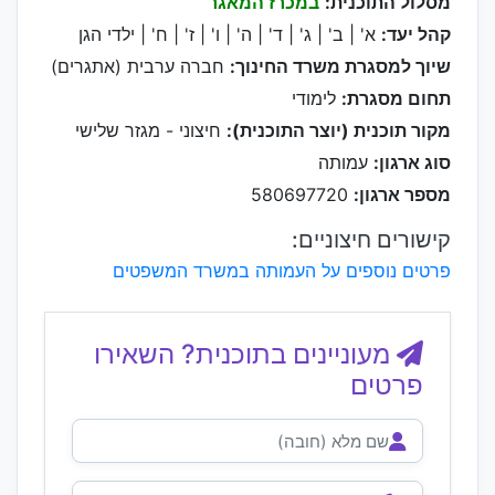
מסלול התוכנית:
במכרז המאגר
קהל יעד:
א' | ב' | ג' | ד' | ה' | ו' | ז' | ח' | ילדי הגן
שיוך למסגרת משרד החינוך:
חברה ערבית (אתגרים)
תחום מסגרת:
לימודי
מקור תוכנית (יוצר התוכנית):
חיצוני - מגזר שלישי
סוג ארגון:
עמותה
מספר ארגון:
580697720
קישורים חיצוניים:
פרטים נוספים על העמותה במשרד המשפטים
מעוניינים בתוכנית? השאירו
פרטים