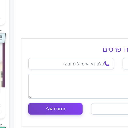
ת
ה
ו פרטים
א
ו