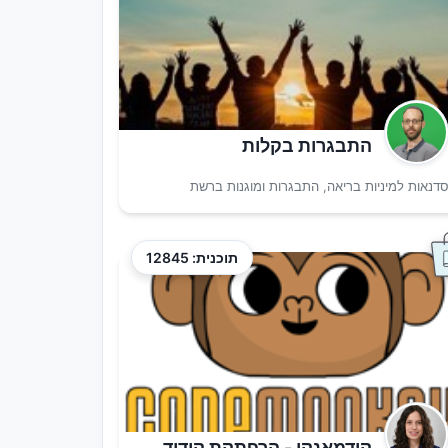
התבגרות בקלות
דנאות למיניות בריאה, התבגרות ומוגנות ברשת
תוכנית: 12845
קודמאנקי - הרפתקת קידוד