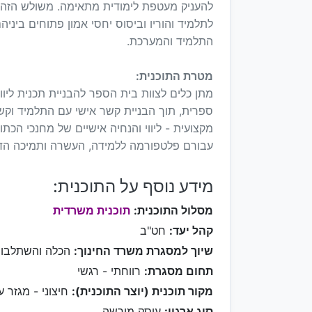
להעניק מעטפת לימודית מתאימה. משולש הזהב
לתלמיד והוריו וביסוס יחסי אמון פתוחים ביני
התלמיד והמערכת.
מטרת התוכנית:
מתן כלים לצוות בית הספר להבניית תכנית ליו
ספרית, תוך הבניית קשר אישי עם התלמיד וקש
מקצועית - ליווי והנחיה אישיים של מחנכי הכתות
עבורם פלטפורמה ללמידה, העשרה ותמיכה הדד
מידע נוסף על התוכנית:
מסלול התוכנית:
תוכנית משרדית
קהל יעד:
חט"ב
שיוך למסגרת משרד החינוך:
הכלה והשתלבו
תחום מסגרת:
רווחתי - רגשי
מקור תוכנית (יוצר התוכנית):
חיצוני - מגזר ע
סוג ארגון:
עוסק מורשה