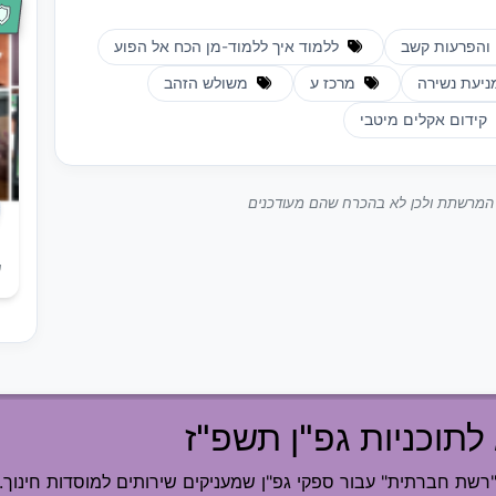
 והפרעות קשב
ללמוד איך ללמוד-מן הכח אל הפוע
יעת נשירה
מרכז ע
משולש הזהב
קידום אקלים מיטבי
ך המרשתת ולכן לא בהכרח שהם מעודכנים
ש
לתוכניות גפ"ן תשפ"ז
ת חברתית" עבור ספקי גפ"ן שמעניקים שירותים למוסדות חינוך.