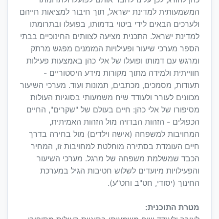
המשמעותית למדינת ישראל, תוך חיבור למציאות חייהם
ולערכים הבאים לידי ביטוי בדמותו, בפועלו ובתרומתו
למדינת ישראל. התכנית מציעה לצוותים החינוכיים בבתי
הספר מערכי שיעור ופעילויות המזמנים מפגש מרתק
ומרגש עם דמותו ופועלו של אלי כהן באמצעות פעילות
חווייתית ולמידה מתוך מקורות מידע היסטוריים -
תעודות, מסמכים, מכתבים, תמונות ועוד. מערכי השיעור
מכוונים לעורר ולעודד שיח משמעותי בסוגיות העולות
מסיפורו של אלי כהן: חיים בעולם של "שקרים", החיים
הכפולים - הזהות הבדויה מול הזהות האמיתית,
המחויבות למשפחה (אישה וילדים) מול בחירה בדרך
חיים העומדת בסתירה מוחלטת למחויבות זו, המחיר
הכבד שמשלמת משפחה של מרגל. מערכי השיעור
והפעילויות מיועדים לשלוש חטיבות הגיל במערכת
החינוך (יסודי, חט"ב וחט"ע).
מטרת התוכנית: